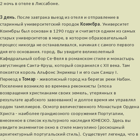
2 ночь в отеле в Лиссабоне.
3 день.
После завтрака выезд из отеля и отправление в
старинный университетский городок
Коимбра
. Университет
Коимбры был основан в 1290 году и считается одним из самых
старых университетов в мире, в котором образовательный
процесс никогда не останавливался, начиная с самого первого
дня его основания. город. Вы увидите великолепный
Кафедральный собор Се-Веля в романском стиле и монастырь
августинцев Санта-Круш, который сохранился с XII века. Там
покоятся король Альфонс Энрикеш I и его сын Саншу I.
Переезд в
Томар
- живописный город на берегах реки Набан.
Поселение возникло во времена реконкисты (эпоха
возвращения христианами своих земель, утерянных в
результате арабского завоевания) и долгое время им управлял
орден тамплиеров. Осмотр величественного Монастыря Ордена
Христа - наиболее грандиозного сооружения Португалии,
внесенное в список культурного наследия ЮНЕСКО. Здесь вы
увидите знаменитое окно в стиле мануэлино (роскошный
архитектурный португальский стиль). Существует легенда, что в