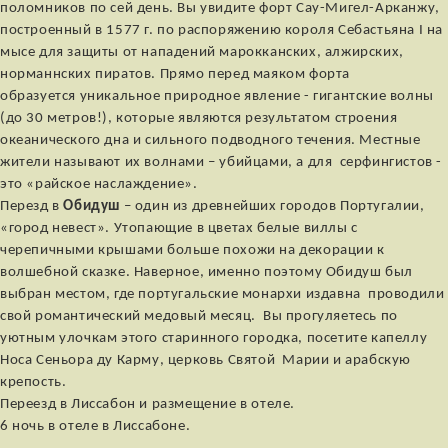
поломников по сей день. Вы увидите форт Сау-Мигел-Арканжу,
построенный в 1577 г. по распоряжению короля Себастьяна I на
мысе для защиты от нападений марокканских, алжирских,
норманнских пиратов. Прямо перед маяком форта
образуется уникальное природное явление - гигантские волны
(до 30 метров!), которые являются результатом строения
океанического дна и сильного подводного течения. Местные
жители называют их волнами – убийцами, а для серфингистов -
это «райское наслаждение».
Перезд в
Обидуш
– один из древнейших городов Португалии,
«город невест». Утопающие в цветах белые виллы с
черепичными крышами больше похожи на декорации к
волшебной сказке. Наверное, именно поэтому Обидуш был
выбран местом, где португальские монархи издавна проводили
свой романтический медовый месяц. Вы прогуляетесь по
уютным улочкам этого старинного городка, посетите капеллу
Носа Сеньора ду Карму, церковь Святой Марии и арабскую
крепость.
Переезд в Лиссабон и размещение в отеле.
6 ночь в отеле в Лиссабоне.