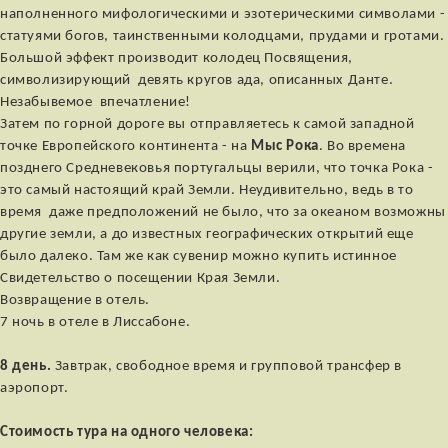
наполненного мифологическими и эзотерическими символами -
статуями богов, таинственными колодцами, прудами и гротами.
Большой эффект производит колодец Посвящения,
символизирующий девять кругов ада, описанных Данте.
Незабывемое впечатление!
Затем по горной дороге вы отправляетесь к самой западной
точке Европейского континента - на
Мыс Рока
. Во времена
позднего Средневековья португальцы верили, что точка Рока -
это самый настоящий край Земли. Неудивительно, ведь в то
время даже предположений не было, что за океаном возможны
другие земли, а до известных географических открытий еще
было далеко. Там же как сувенир можно купить истинное
Свидетельство о посещении Края Земли.
Возвращение в отель.
7 ночь в отеле в Лиссабоне.
8
день.
Завтрак, свободное время и групповой трансфер в
аэропорт.
Стоимость тура на одного человека: