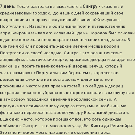
7 день
. После завтрака вы выезжаете в
Синтру
- сказочный
средневековый городок, до наших дней сохранивший свое
очарование и по праву заслуживший звание «Жемчужины
Португалии». Известный британский поэт и путешественник
лорд Байрон называл его «славный Эдем». Городок был основан
в давние времена и неоднократно сменял своих владельцев. В
Синтре любили проводить жаркие летние месяца короли
Португалии со своей челядью. Синтра - это романтические
ландшафты, экзотические парки, красивые дворцы и загадочные
замки. Вы посетите великолепный дворец Келуш, который
часто называют «Португальским Версалем», королевская
резиденция служила не просто домом для жизни, но и
роскошным местом для приема гостей. По сей день дворец
сохранил шикарное убранство, которое позволит вам окунуться
в атмосферу праздника и величия королевской семьи. А
прогулка по великолепному саду со статуями и необычными
фонтанами перенесет вас в золотую эру Браганской династии.
Еще одно место, которое посещают все, кто хоть однажды
побывал в Синтре – это масонская усадьба
Кинта да Регалейра
.
Это мистическое место находится в окружении парка,