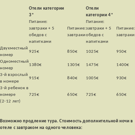
Отели категории
Отели
3*
категории 4*
Питание:
Питание:
завтраки + 5
Питание:
завтраки + 5
Питание:
обедов с
завтраки
обедов с
завтраки
напитками
напитками
Двухместный
925€
850€
1025€
950€
номер
Одноместный
1380€
1305€
1475€
1400€
номер
3-й взрослый
915€
840€
1005€
930€
в номере
3-й ребенок в
номере
725€
650€
725€
650€
(2-12 лет)
Возможно продление тура. Стоимость дополнительной ночи в
отеле с завтраком на одного человека: