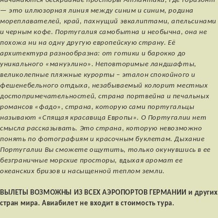
начинаются бескрайние просторы Атлантики, где горизонт
— это иллюзорная линия между синим и синим, родина
мореплавателей, край, пахнущий эвкалиптами, апельсинами
и черным кофе. Португалия самобытна и необычна, она не
похожа ни на одну другую европейскую страну. Её
архитектура разнообразна: от готики и барокко до
уникального «мануэлино». Неповторимые ландшафты,
великолепные пляжные курорты – эталон спокойного и
фешенебельного отдыха, незабываемый колорит местных
достопримечательностей, страна портвейна и печальных
романсов «фадо», страна, которую сами португальцы
называют «Спящая красавица Европы». О Португалии нет
смысла рассказывать. Это страна, которую невозможно
понять по фотографиям и красочным буклетам. Дыхание
Португалии Вы сможете ощутить, только окунувшись в ее
безграничные морские просторы, вдыхая аромат ее
океанских бризов и насыщенной теплом земли.
ВЫЛЕТЫ ВОЗМОЖНЫ ИЗ ВСЕХ АЭРОПОРТОВ ГЕРМАНИИ и других
стран мира. Авиабилет не входит в стоимость тура.