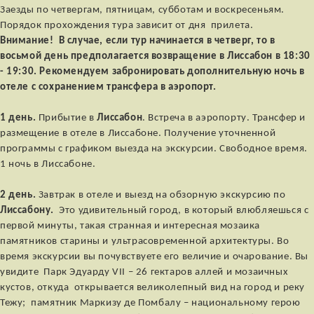
Заезды по четвергам, пятницам, субботам и воскресеньям.
Порядок прохождения тура зависит от дня прилета.
Внимание! В случае, если тур начинается в четверг, то в
восьмой день предполагается возвращение в Лиссабон в 18:30
- 19:30. Рекомендуем забронировать дополнительную ночь в
отеле с сохранением трансфера в аэропорт.
1 день.
Прибытие в
Лиссабон
. Встреча в аэропорту. Трансфер и
размещение в отеле в Лиссабоне. Получение уточненной
программы с графиком выезда на экскурсии. Свободное время.
1 ночь в Лиссабоне.
2 день.
Завтрак в отеле и выезд на обзорную экскурсию по
Лиссабону.
Это удивительный город, в который влюбляешься с
первой минуты, такая странная и интересная мозаика
памятников старины и ультрасовременной архитектуры. Во
время экскурсии вы почувствуете его величие и очарование. Вы
увидите Парк Эдуарду VII – 26 гектаров аллей и мозаичных
кустов, откуда открывается великолепный вид на город и реку
Тежу; памятник Маркизу де Помбалу – национальному герою