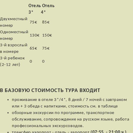
Отель
Отель
3*
4*
Двухместный
75€
85€
номер
Одноместный
130€
150€
номер
3-й взрослый
65€
75€
в номере
3-й ребенок
0
0
(2-12 лет)
В БАЗОВУЮ СТОИМОСТЬ ТУРА ВХОДИТ
проживание в отеле 3*/4*, 8 дней / 7 ночей с завтраком
или + 3 обеда с напитками, стоимость см. в таблице
обзорные экскурсии по программе, транспортное
обслуживание, сопровождение на русском языке, работа
профессиональных экскурсоводов.
трансфер аэропорт - отель - аэропорт
(07:55 - 21:00 ч.)