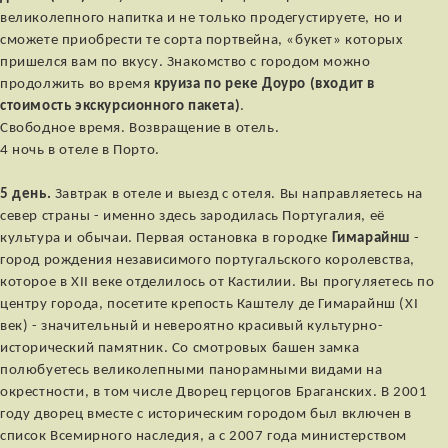
великолепного напитка и не только продегустируете, но и
сможете приобрести те сорта портвейна, «букет» которых
пришелся вам по вкусу. Знакомство с городом можно
продолжить во время
круиза по реке Доуро (входит в
стоимость экскурсионного пакета)
.
Свободное время. Возвращение в отель.
4 ночь в отеле в Порто.
5 день.
Завтрак в отеле и выезд с отеля. Вы направляетесь на
север страны - именно здесь зародилась Португалия, её
культура и обычаи. Первая остановка в городке
Гимарайнш
-
город рождения независимого португальского королевства,
которое в XII веке отделилось от Кастилии. Вы прогуляетесь по
центру города, посетите крепость Каштелу де Гимарайнш (XI
век) - значительный и невероятно красивый культурно-
исторический памятник. Со смотровых башен замка
полюбуетесь великолепными панорамными видами на
окрестности, в том числе Дворец герцогов Браганских. В 2001
году дворец вместе с историческим городом был включен в
список Всемирного наследия, а с 2007 года министерством