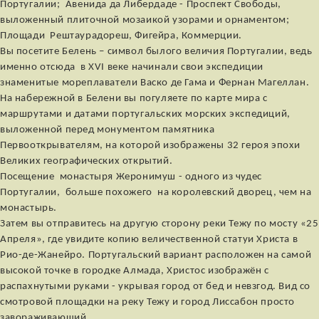
Португалии; Авенида да Либердаде - Проспект Свободы,
выложенный плиточной мозаикой узорами и орнаментом;
Площади Рештаурадореш, Фигейра, Коммерции.
Вы посетите Белень – символ былого величия Португалии, ведь
именно отсюда в XVI веке начинали свои экспедиции
знаменитые мореплаватели Васко де Гама и Фернан Магеллан.
На набережной в Белени вы погуляете по карте мира с
маршрутами и датами португальских морских экспедиций,
выложенной перед монументом памятника
Первооткрывателям, на которой изображены 32 героя эпохи
Великих географических открытий.
Посещение монастыря Жеронимуш - одного из чудес
Португалии, больше похожего на королевский дворец, чем на
монастырь.
Затем вы отправитесь на другую сторону реки Тежу по мосту «25
Апреля», где увидите копию величественной статуи Христа в
Рио-де-Жанейро. Португальский вариант расположен на самой
высокой точке в городке Алмада, Христос изображён с
распахнутыми руками - укрывая город от бед и невзгод. Вид со
смотровой площадки на реку Тежу и город Лиссабон просто
завораживающий.