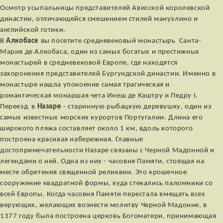
Осмотр усыпальницы представителей Ависской королевской
династии, отличающейся смешением стилей мануэлино и
английской готики.
В
Алкобасе
вы посетите средневековый монастырь Санта-
Мария де Алкобаса, один из самых богатых и престижных
монастырей в средневековой Европе, где находятся
захоронения представителей Бургундской династии. Именно в
монастыре нашла упокоение самая трагическая и
романтическая монаршая чета Инеш де Каштру и Педру I.
Переезд в
Назаре
- старинную рыбацкую деревушку, один из
самых известных морских курортов Португалии. Длина его
широкого пляжа составляет около 1 км, вдоль которого
построена красивая набережная. Главные
достопримечательности Назаре связаны с Черной Мадонной и
легендами о ней. Одна из них - часовня Памяти, стоящая на
месте обретения священной реликвии. Это крошечное
сооружение квадратной формы, куда стекались паломники со
всей Европы. Когда часовня Памяти перестала вмещать всех
верующих, желающих вознести молитву Черной Мадонне, в
1377 году была построена церковь Богоматери, принимающая