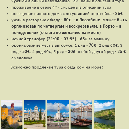
чужими людьми невозможно - см. цены в описании тура
проживание в отеле 4* - см. цены в описании тура
посещение винного дома с дегустацией портвейна -
26€
ужин в ресторане с Фаду
- 80€ - в Лиссабоне может быть
организован по четвергам и воскресеньям, в Порто – в
понедельник (оплата по желанию на месте)
ночной трансфер
(21:00 – 07:55)
-
65€
за машину
бронирование мест в автобусе: 1 ряд -
70€
, 2 ряд 60€, 3
ряд -
50€
, 4 ряд 40€, 5 ряд -
30€,
любой другой ряд
- 25 €
с человека
Возможно продление тура с отдыхом на море!