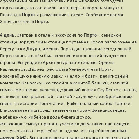
оформлении окна зашифрован план мирового господства
Португалии, его составили тамплиеры и король Мануэл I.
Переезд в
Порто
и размещение в отеле. Свободное время.
3 ночь в отеле в Порто.
4 день.
Завтрак в отеле и экскурсия по
Порто
– северной
столице Португалии и столице портвейна. Город расположен на
берегу реки
Доуро
, именно Порто дал название сегодняшней
Португалии, и в нём был заложен исторический фундамент
страны. Вы увидите Архитектурный комплекс Ордена
Кармелитов, Дворец ректората Университета Порту,
красивейшую книжную лавку «Лелло и брат», религиозный
комплекс Клирегиуш со своей знаменитой башней, ставшей
символом города, железнодорожный вокзал Сау Бенто с панно,
выложенным расписной плиткой «азулежу», изображающим
сцены из истории Португалии, Кафедральный собор Порто и
Епископальный дворец, знаменитый храм францисканцев,
набережную Рибейра вдоль берега Доуро.
Желающие смогут принять участие в дегустации настоящего
португальского портвейна в одном из старейших
винных
домов (26€)
. Вы узнаете все о процессе приготовления этого