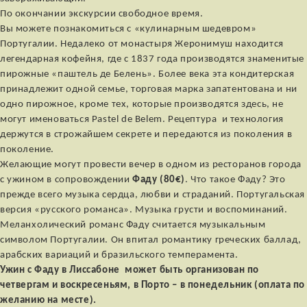
По окончании экскурсии свободное время.
Вы можете познакомиться с «кулинарным шедевром»
Португалии. Недалеко от монастыря Жеронимуш находится
легендарная кофейня, где с 1837 года производятся знаменитые
пирожные «паштель де Белень». Более века эта кондитерская
принадлежит одной семье, торговая марка запатентована и ни
одно пирожное, кроме тех, которые производятся здесь, не
могут именоваться Pastel de Belem. Рецептура и технология
держутся в строжайшем секрете и передаются из поколения в
поколение.
Желающие могут провести вечер в одном из ресторанов города
с ужином в сопровождении
Фаду (80€)
. Что такое Фаду? Это
прежде всего музыка сердца, любви и страданий. Португальская
версия «русского романса». Музыка грусти и воспоминаний.
Меланхолический романс Фаду считается музыкальным
символом Португалии. Он впитал романтику греческих баллад,
арабских вариаций и бразильского темперамента.
Ужин с Фаду в Лиссабоне может быть организован по
четвергам и воскресеньям, в Порто – в понедельник (оплата по
желанию на месте).