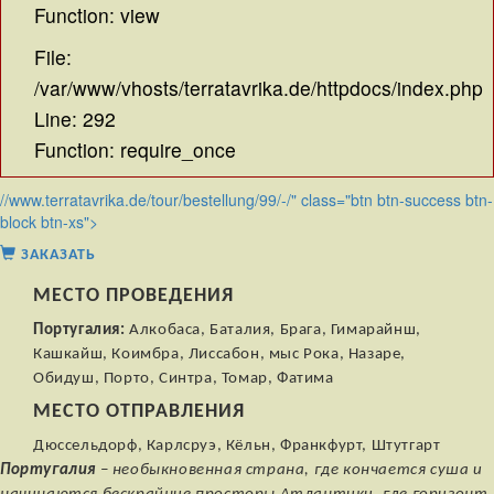
Function: view
File:
/var/www/vhosts/terratavrika.de/httpdocs/index.php
Line: 292
Function: require_once
//www.terratavrika.de/tour/bestellung/99/-/" class="btn btn-success btn-
block btn-xs">
ЗАКАЗАТЬ
МЕСТО ПРОВЕДЕНИЯ
Португалия:
Алкобаса, Баталия, Брага, Гимарайнш,
Кашкайш, Коимбра, Лиссабон, мыс Рока, Назаре,
Обидуш, Порто, Синтра, Томар, Фатима
МЕСТО ОТПРАВЛЕНИЯ
Дюссельдорф, Карлсруэ, Кёльн, Франкфурт, Штутгарт
Португалия
– необыкновенная страна, где кончается суша и