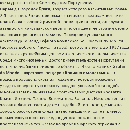
культуры отнесён к Семи чудесам Португалии.
Переезд в городок
Брага
, возраст которого насчитывает более
2,5 тысяч лет. Его историческая значимость велика - когда-то
Брага была столицей римской провинции Галисии, он служил
аванпостом христианской веры и по сей день не утратил своего
значения в религиозном мире. Посещение уникального
архитектурно-ландшафного комплекса Бон-Жезуш-ду-Монти
(церковь доброго Иисуса на горе), который вплоть до 1917 года
оставался крупнейшим центром католического паломничества.
Среди многочисленных достопримечательностей Португалии
есть и редчайшие природные объекты. И одно из них -
Grutas
da Moeda – карстовая пещера «Копилка с монетами».
В
пещере проведена скрытая подсветка, которая позволяет
увидеть невероятную красоту, созданную самой природой.
Многие залы были названы посетителями: Детская кроватка,
Красный купол, Пастор, Богоматерь, Водопад, Несовершенная
часовня, Фонтан слез и даже Свадебный торт. Кое-где можно
хорошо рассмотреть следы давно ушедших эпох, например,
окаменевшую цепочку следов динозавров, которые
прогуливались в тех местах во времена юрского периода 175