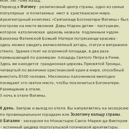
млн. лет тому назад.
Переезд в
Фатиму
- религиозный центр страны, одно из самых
популярных и почитаемых мест в христианском мире.
Архитектурный комплекс «Святилище Богоматери Фатимы» был
построен на месте явления Девы Марии детям - пастушкам,
которое католическая церковь назвала подлинным чудом.
Базилика Фатимской Божьей Матери потрясающе красива -
здесь можно увидеть великолепный алтарь, статуи и витражное
стекло. Здание стоит на огромной площади, в два раза
превышающей по размерам площадь Святого Петра в Риме.
Здесь же находится грандиозная церковь Пресвятой Троицы,
четвертый по величине христианский храм в мире, способный
вместить 8500 человек. Миллионы паломников ежегодно
посещают это святое место, чтобы поклониться Богоматери.
Размещение в отеле.
5 ночь в отеле Фатимы.
6 день.
Завтрак и выезд из отеля. Вы напрвляетесь на экскурсию
по провинциальным городкам или
Золотому кольцу страны
.
В
Баталии
- экскурсия по Монастырю Санта-Мария-да-Виктория
– истинный шедевр португальской готической архитектуры.