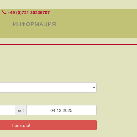
+49 (0)721 35236707
ИНФОРМАЦИЯ
до:
Поехали!